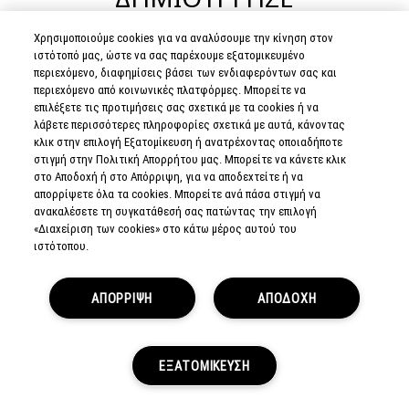
ΤΑ SIGNATURE LIP
Χρησιμοποιούμε cookies για να αναλύσουμε την κίνηση στον
COMBOS ΣΟΥ
ιστότοπό μας, ώστε να σας παρέχουμε εξατομικευμένο
περιεχόμενο, διαφημίσεις βάσει των ενδιαφερόντων σας και
περιεχόμενο από κοινωνικές πλατφόρμες. Μπορείτε να
Χρειάζεσαι ένα kissproof χρώμα χειλιών για το
επιλέξετε τις προτιμήσεις σας σχετικά με τα cookies ή να
πρώτο σου ραντεβού... ή ένα nude με πιο attitude;
λάβετε περισσότερες πληροφορίες σχετικά με αυτά, κάνοντας
Έλα στο κατάστημα για δωρεάν lip colour εφαρμογή
κλικ στην επιλογή Εξατομίκευση ή ανατρέχοντας οποιαδήποτε
στιγμή στην Πολιτική Απορρήτου μας. Μπορείτε να κάνετε κλικ
από τους ειδικούς μας.
στο Αποδοχή ή στο Απόρριψη, για να αποδεχτείτε ή να
απορρίψετε όλα τα cookies. Μπορείτε ανά πάσα στιγμή να
ανακαλέσετε τη συγκατάθεσή σας πατώντας την επιλογή
ΑΝΑΚΑΛΥΨΕ ΤΑ SERVICES
«Διαχείριση των cookies» στο κάτω μέρος αυτού του
ιστότοπου.
ΑΠΟΡΡΙΨΗ
ΑΠΟΔΟΧΗ
ΧΡΕΙΑΖΕΣΑΙ ΒΟΗΘΕΙΑ;
ΕΞΑΤΟΜΙΚΕΥΣΗ
ΠΡΟΣΦΟΡΕΣ
LIVE CHAT
LOYALTY
ΣΤΕΙΛΕ EMAIL ΣΤΗ M·A·C
ARE YOU A M·A·C LOVER?