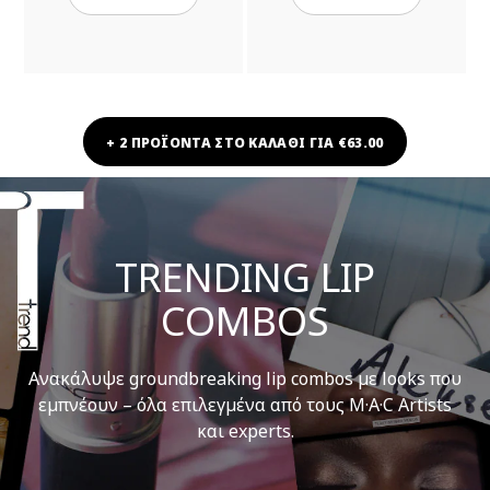
+ 2 ΠΡΟΪΟΝΤΑ ΣΤΟ ΚΑΛΑΘΙ ΓΙΑ €63.00
TRENDING LIP
COMBOS
Ανακάλυψε groundbreaking lip combos με looks που
εμπνέουν – όλα επιλεγμένα από τους M·A·C Artists
και experts.