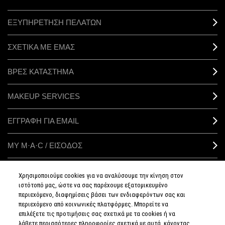
ΕΞΥΠΗΡΕΤΗΣΗ ΠΕΛΑΤΩΝ
ΣΧΕΤΙΚΑ ΜΕ ΕΜΑΣ
ΒΡΕΣ ΚΑΤΑΣΤΗΜΑ
MAKEUP SERVICES
ΕΓΓΡΑΦΗ ΓΙΑ EMAIL
ΜΥ M·A·C / ΕΙΣΟΔΟΣ
Χρησιμοποιούμε cookies για να αναλύσουμε την κίνηση στον
ιστότοπό μας, ώστε να σας παρέχουμε εξατομικευμένο
ΣΥΝΔΕΘΕΙΤΕ
περιεχόμενο, διαφημίσεις βάσει των ενδιαφερόντων σας και
περιεχόμενο από κοινωνικές πλατφόρμες. Μπορείτε να
επιλέξετε τις προτιμήσεις σας σχετικά με τα cookies ή να
λάβετε περισσότερες πληροφορίες σχετικά με αυτά, κάνοντας