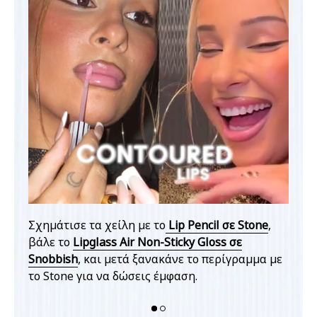
Σχημάτισε τα χείλη με το
Lip Pencil σε Stone
,
stnut
βάλε το
Lipglass Air Non-Sticky Gloss σε
Σχημ
ις το
Snobbish
, και μετά ξανακάνε το περίγραμμα με
και α
το Stone για να δώσεις έμφαση.
Lipgl