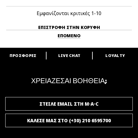
Εμφανίζονται κριτικές
1-10
ΕΠΙΣΤΡΟΦΉ ΣΤΗΝ ΚΟΡΥΦΉ
ΕΠΌΜΕΝΟ
ΠΡΟΣΦΟΡΕΣ
LIVE CHAT
LOYALTY
ARE YOU A M·A·C LOVER?
Γίνε μέλος του προγράμματος επιβράβευσης της M·A·C και απόλαυσε
μοναδικά προνόμια και δώρα.
ΧΡΕΙΑΖΕΣΑΙ ΒΟΗΘΕΙΑ;
ΓΙΝΕ ΜΕΛΟΣ ΤΟΥ M·A·C LOVER
ΣΤΕΙΛΕ EMAIL ΣΤΗ M·A·C
ΚΑΛΕΣΕ ΜΑΣ ΣΤΟ (+30) 210 6595700