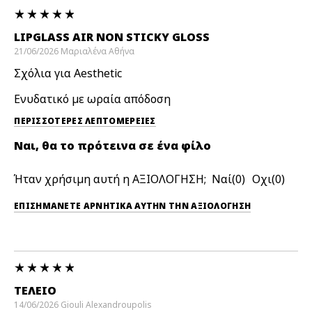
LIPGLASS AIR NON STICKY GLOSS
21/06/2026
Μαριαλένα
Αθήνα
Σχόλια για Aesthetic
Ενυδατικό με ωραία απόδοση
ΠΕΡΙΣΣΌΤΕΡΕΣ ΛΕΠΤΟΜΈΡΕΙΕΣ
Ναι, θα το πρότεινα σε ένα φίλο
Ήταν χρήσιμη αυτή η ΑΞΙΟΛΟΓΗΣΗ;
0
0
ΕΠΙΣΗΜΆΝΕΤΕ ΑΡΝΗΤΙΚΆ ΑΥΤΉΝ ΤΗΝ ΑΞΙΟΛΟΓΗΣΗ
ΤΈΛΕΙΟ
14/06/2026
Giouli
Alexandroupolis