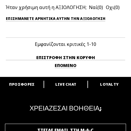
Ήταν χρήσιμη αυτή η ΑΞΙΟΛΟΓΗΣΗ;
0
0
ΕΠΙΣΗΜΆΝΕΤΕ ΑΡΝΗΤΙΚΆ ΑΥΤΉΝ ΤΗΝ ΑΞΙΟΛΟΓΗΣΗ
Εμφανίζονται κριτικές
1-10
ΕΠΙΣΤΡΟΦΉ ΣΤΗΝ ΚΟΡΥΦΉ
ΕΠΌΜΕΝΟ
ΠΡΟΣΦΟΡΕΣ
LIVE CHAT
LOYALTY
ARE YOU A M·A·C LOVER?
Γίνε μέλος του προγράμματος επιβράβευσης της M·A·C και απόλαυσε
μοναδικά προνόμια και δώρα.
ΧΡΕΙΑΖΕΣΑΙ ΒΟΗΘΕΙΑ;
ΓΙΝΕ ΜΕΛΟΣ ΤΟΥ M·A·C LOVER
ΣΤΕΙΛΕ EMAIL ΣΤΗ M·A·C