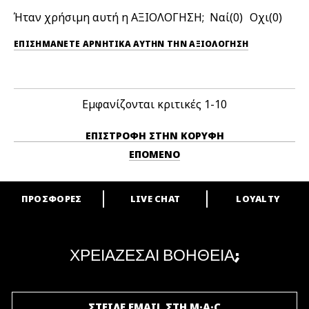
Ήταν χρήσιμη αυτή η ΑΞΙΟΛΟΓΗΣΗ;
0
0
ΕΠΙΣΗΜΆΝΕΤΕ ΑΡΝΗΤΙΚΆ ΑΥΤΉΝ ΤΗΝ ΑΞΙΟΛΟΓΗΣΗ
Εμφανίζονται κριτικές
1-10
ΕΠΙΣΤΡΟΦΉ ΣΤΗΝ ΚΟΡΥΦΉ
ΕΠΌΜΕΝΟ
ΠΡΟΣΦΟΡΕΣ
LIVE CHAT
LOYALTY
ARE YOU A M·A·C LOVER?
Γίνε μέλος του προγράμματος επιβράβευσης της M·A·C και απόλαυσε
μοναδικά προνόμια και δώρα.
ΧΡΕΙΑΖΕΣΑΙ ΒΟΗΘΕΙΑ;
ΓΙΝΕ ΜΕΛΟΣ ΤΟΥ M·A·C LOVER
ΣΤΕΙΛΕ EMAIL ΣΤΗ M·A·C