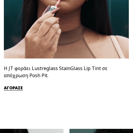
Η JT φοράει Lustreglass StainGlass Lip Tint σε
απόχρωση Posh Pit.
ΑΓΟΡΑΣΕ