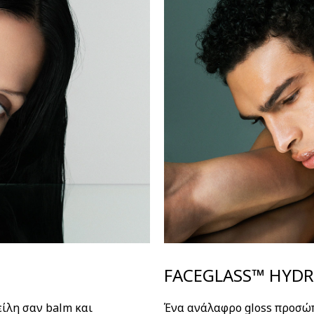
FACEGLASS™ HYDR
είλη σαν balm και
Ένα ανάλαφρο gloss προσώπ