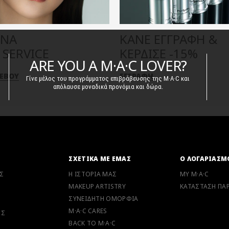
ΕΝΑ
ΚΑΝΕ ΕΓΓΡΑΦΗ &
SERVICE
ΚΕΡΔΙΣΕ -15%
ARE YOU A M·A·C LOVER?
ΤΕΒΟΥ
ΕΓΓΡΑΦΗ
Γίνε μέλος του προγράμματος επιβράβευσης της M·A·C και
απόλαυσε μοναδικά προνόμια και δώρα.
Ν
ΣΧΕΤΙΚΑ ΜΕ ΕΜΑΣ
Ο ΛΟΓΑΡΙΑΣΜ
Σ
Η ΙΣΤΟΡΙΑ ΜΑΣ
MY M·A·C
MAKEUP ARTISTRY
ΚΑΤΑΣΤΑΣΗ ΠΑΡ
ΣΥΝΕΙΔΗΤΗ ΟΜΟΡΦΙΑ
M·A·C CARES
ΗΣ
BACK TO M·A·C