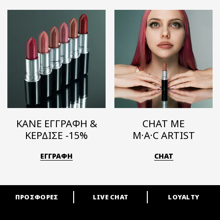
ΚΑΝΕ ΕΓΓΡΑΦΗ &
CHAT ΜΕ
ΚΕΡΔΙΣΕ -15%
M·A·C ARTIST
ΕΓΓΡΑΦΗ
CHAT
ΠΡΟΣΦΟΡΕΣ
LIVE CHAT
LOYALTY
ARE YOU A M·A·C LOVER?
Γίνε μέλος του προγράμματος επιβράβευσης της M·A·C και απόλαυσε