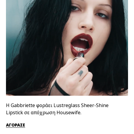
Η Gabbriette φοράει Lustreglass Sheer-Shine
Η 
Lipstick σε απόχρωση Housewife.
απ
ΑΓΟΡΑΣΕ
ΑΓ