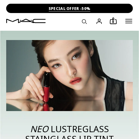
-15% ΣΤΗΝ ΠΡΩΤΗ ΣΟΥ ΑΓΟΡΑ
0
ΝΕΟ
LUSTREGLASS
STAINGLASS LIP TINT