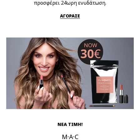
προσφέρει 24ωρη ενυδάτωση.
ΑΓΟΡΑΣΕ
ΝΕΑ ΤΙΜΗ!
M·A·C