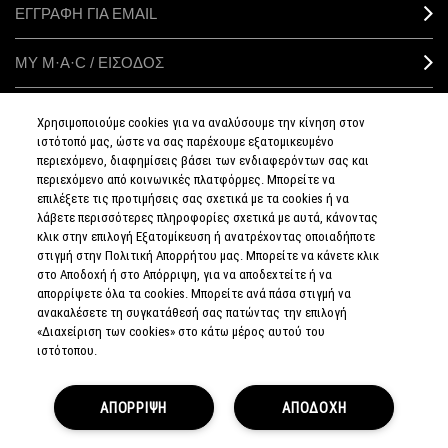
ΕΓΓΡΑΦΗ ΓΙΑ EMAIL
ΜΥ M·A·C / ΕΙΣΟΔΟΣ
Χρησιμοποιούμε cookies για να αναλύσουμε την κίνηση στον
ιστότοπό μας, ώστε να σας παρέχουμε εξατομικευμένο
ΣΥΝΔΕΘΕΙΤΕ
περιεχόμενο, διαφημίσεις βάσει των ενδιαφερόντων σας και
περιεχόμενο από κοινωνικές πλατφόρμες. Μπορείτε να
επιλέξετε τις προτιμήσεις σας σχετικά με τα cookies ή να
λάβετε περισσότερες πληροφορίες σχετικά με αυτά, κάνοντας
κλικ στην επιλογή Εξατομίκευση ή ανατρέχοντας οποιαδήποτε
στιγμή στην Πολιτική Απορρήτου μας. Μπορείτε να κάνετε κλικ
ΠΟΛΙΤΙΚΗ
ΑΠΟΡΡΗΤΟΥ
στο Αποδοχή ή στο Απόρριψη, για να αποδεχτείτε ή να
ΟΡΟΙ &
απορρίψετε όλα τα cookies. Μπορείτε ανά πάσα στιγμή να
ΠΡΟΥΠΟΘΕΣΕΙΣ
ανακαλέσετε τη συγκατάθεσή σας πατώντας την επιλογή
ΟΡΟΙ
ΠΩΛΗΣΗΣ
«Διαχείριση των cookies» στο κάτω μέρος αυτού του
ΠΟΛΙΤΙΚΗ
ιστότοπου.
ΣΥΛΛΟΓΗΣ & ΔΙΑΧΕΙΡΙΣΗΣ
ΑΞΙΟΛΟΓΗΣΕΩΝ
ΕΝΗΜΕΡΩΘΕΙΤΕ
ΓΙΑ ΤΑ ΠΛΑΣΤΑ
ΑΠΟΡΡΙΨΗ
ΠΡΟΪΟΝΤΑ
ΑΠΟΔΟΧΗ
ΔΙΑΧΕΙΡΙΣΤΕΙΤΕ
ΤΑ COOKIES