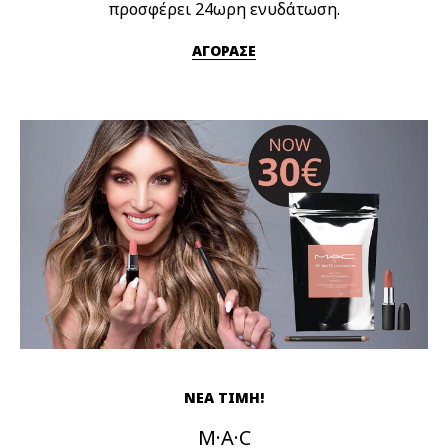
προσφέρει 24ωρη ενυδάτωση.
ΑΓΟΡΑΣΕ
ΝΕΑ ΤΙΜΗ!
M·A·C