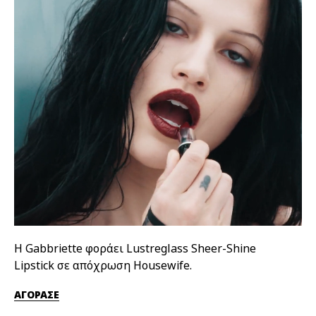
Η Gabbriette φοράει Lustreglass Sheer-Shine
Η 
Lipstick σε απόχρωση Housewife.
απ
ΑΓΟΡΑΣΕ
ΑΓ