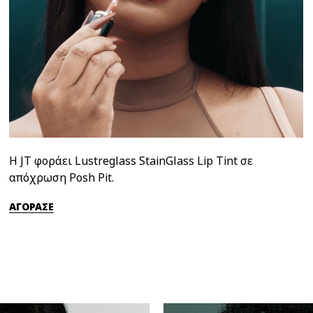
Η JT φοράει Lustreglass StainGlass Lip Tint σε
απόχρωση Posh Pit.
ΑΓΟΡΑΣΕ