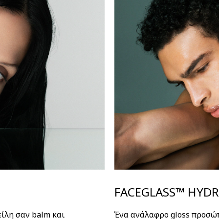
FACEGLASS™ HYDR
είλη σαν balm και
Ένα ανάλαφρο gloss προσώπ