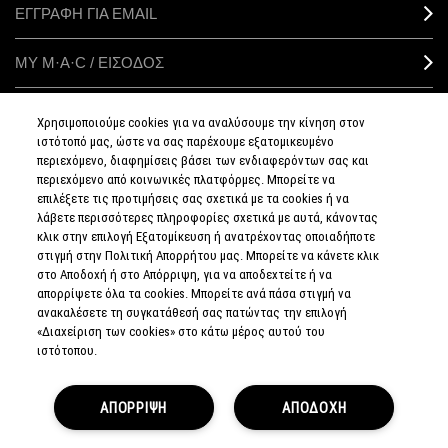
ΕΓΓΡΑΦΗ ΓΙΑ EMAIL
ΜΥ M·A·C / ΕΙΣΟΔΟΣ
Χρησιμοποιούμε cookies για να αναλύσουμε την κίνηση στον
ιστότοπό μας, ώστε να σας παρέχουμε εξατομικευμένο
ΣΥΝΔΕΘΕΙΤΕ
περιεχόμενο, διαφημίσεις βάσει των ενδιαφερόντων σας και
περιεχόμενο από κοινωνικές πλατφόρμες. Μπορείτε να
επιλέξετε τις προτιμήσεις σας σχετικά με τα cookies ή να
λάβετε περισσότερες πληροφορίες σχετικά με αυτά, κάνοντας
κλικ στην επιλογή Εξατομίκευση ή ανατρέχοντας οποιαδήποτε
στιγμή στην Πολιτική Απορρήτου μας. Μπορείτε να κάνετε κλικ
ΠΟΛΙΤΙΚΗ
ΑΠΟΡΡΗΤΟΥ
στο Αποδοχή ή στο Απόρριψη, για να αποδεχτείτε ή να
ΟΡΟΙ &
απορρίψετε όλα τα cookies. Μπορείτε ανά πάσα στιγμή να
ΠΡΟΥΠΟΘΕΣΕΙΣ
ανακαλέσετε τη συγκατάθεσή σας πατώντας την επιλογή
ΟΡΟΙ
ΠΩΛΗΣΗΣ
«Διαχείριση των cookies» στο κάτω μέρος αυτού του
ΠΟΛΙΤΙΚΗ
ιστότοπου.
ΣΥΛΛΟΓΗΣ & ΔΙΑΧΕΙΡΙΣΗΣ
ΑΞΙΟΛΟΓΗΣΕΩΝ
ΕΝΗΜΕΡΩΘΕΙΤΕ
ΓΙΑ ΤΑ ΠΛΑΣΤΑ
ΑΠΟΡΡΙΨΗ
ΠΡΟΪΟΝΤΑ
ΑΠΟΔΟΧΗ
ΔΙΑΧΕΙΡΙΣΤΕΙΤΕ
ΤΑ COOKIES