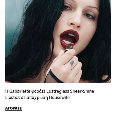
Η Gabbriette φοράει Lustreglass Sheer-Shine
Η 
Lipstick σε απόχρωση Housewife.
απ
ΑΓΟΡΑΣΕ
ΑΓ