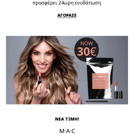
προσφέρει 24ωρη ενυδάτωση.
ΑΓΟΡΑΣΕ
ΝΕΑ ΤΙΜΗ!
M·A·C