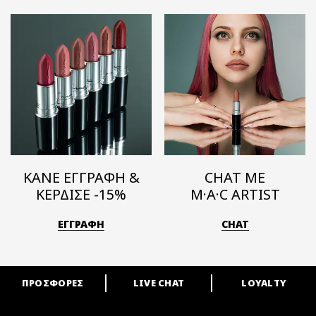
ΚΑΝΕ ΕΓΓΡΑΦΗ &
CHAT ΜΕ
ΚΕΡΔΙΣΕ -15%
M·A·C ARTIST
ΕΓΓΡΑΦΗ
CHAT
ΠΡΟΣΦΟΡΕΣ
LIVE CHAT
LOYALTY
ARE YOU A M·A·C LOVER?
Γίνε μέλος του προγράμματος επιβράβευσης της M·A·C και απόλαυσε