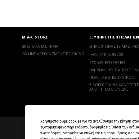
M·A·C STORE
ΕΞΥΠΗΡΕΤΗΣΗ ΠΕΛΑΤΩ
ΒΡΕΙΤΕ ΚΑΤΑΣΤΗΜΑ
ΕΠΙΚΟΙΝΩΝΗΣΤΕ ΜΑΖΙ ΜΑ
ONLINE APPOINTMENT BOOKING
(+30) 210 6595700
ΣΥΧΝΕΣ ΕΡΩΤΗΣΕΙΣ
ΠΛΗΡΟΦΟΡΙΕΣ ΑΠΟΣΤΟΛ
ΠΟΛΙΤΙΚΗ ΕΠΙΣΤΡΟΦΩΝ
5 ΛΟΓΟΙ ΓΙΑ ΝΑ ΚΑΝΕΤΕ Τ
ΑΠΟ ΤΗ MAC ONLINE
Χρησιμοποιούμε cookies για να αναλύσουμε την κίνηση στο
εξατομικευμένο περιεχόμενο, διαφημίσεις βάσει των ενδια
πλατφόρμες. Μπορείτε να επιλέξετε τις προτιμήσεις σας σχ
πληροφορίες σχετικά με αυτά, κάνοντας κλικ στην επιλογή